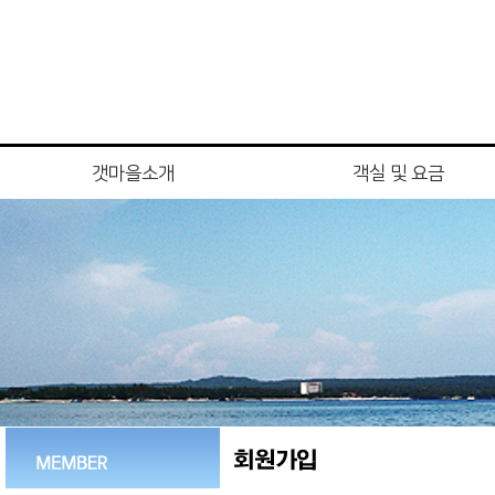
갯마을소개
객실 및 요금