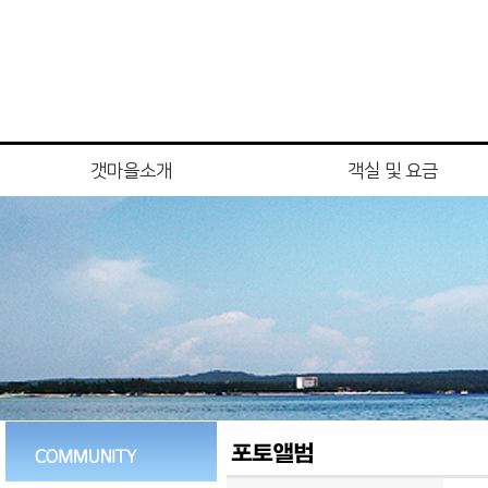
갯마을소개
객실 및 요금